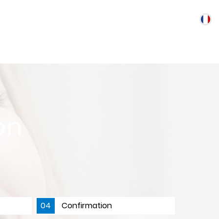
on
04
Confirmation