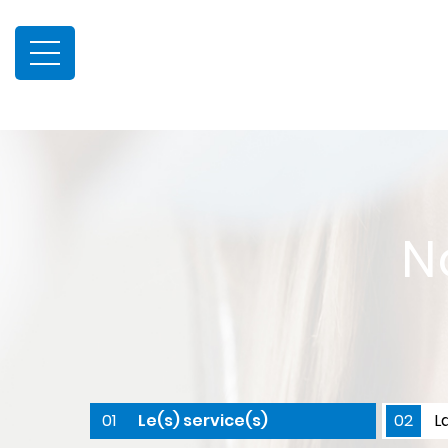
N
01
Le(s) service(s)
02
L